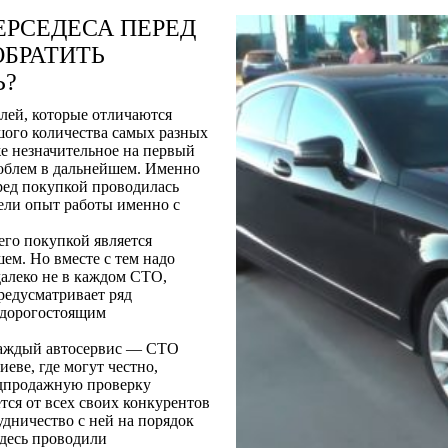
РСЕДЕСА ПЕРЕД
ОБРАТИТЬ
Ь?
лей, которые отличаются
шого количества самых разных
е незначительное на первый
облем в дальнейшем. Именно
ред покупкой проводилась
ели опыт работы именно с
его покупкой является
ем. Но вместе с тем надо
далеко не в каждом СТО,
редусматривает ряд
 дорогостоящим
 каждый автосервис — СТО
еве, где могут честно,
едпродажную проверку
ся от всех своих конкурентов
дничество с ней на порядок
здесь проводили