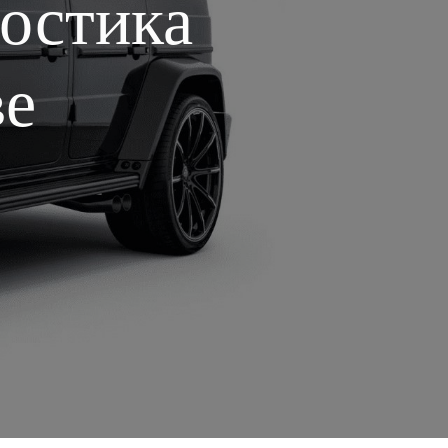
остика
ве