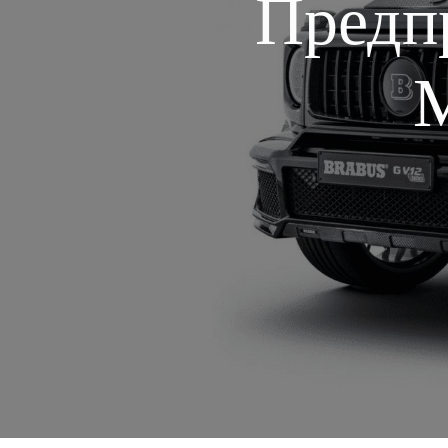
Предп
М