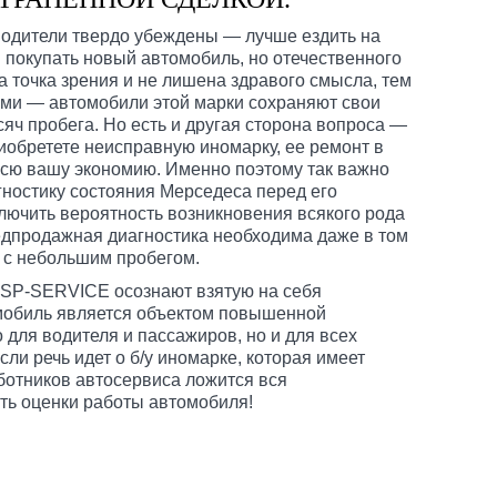
 водители твердо убеждены — лучше ездить на
 покупать новый автомобиль, но отечественного
а точка зрения и не лишена здравого смысла, тем
ами — автомобили этой марки сохраняют свои
сяч пробега. Но есть и другая сторона вопроса —
риобретете неисправную иномарку, ее ремонт в
всю вашу экономию. Именно поэтому так важно
гностику состояния Мерседеса перед его
лючить вероятность возникновения всякого рода
дпродажная диагностика необходима даже в том
о с небольшим пробегом.
ESP-SERVICE осознают взятую на себя
омобиль является объектом повышенной
о для водителя и пассажиров, но и для всех
ли речь идет о б/у иномарке, которая имеет
ботников автосервиса ложится вся
ть оценки работы автомобиля!