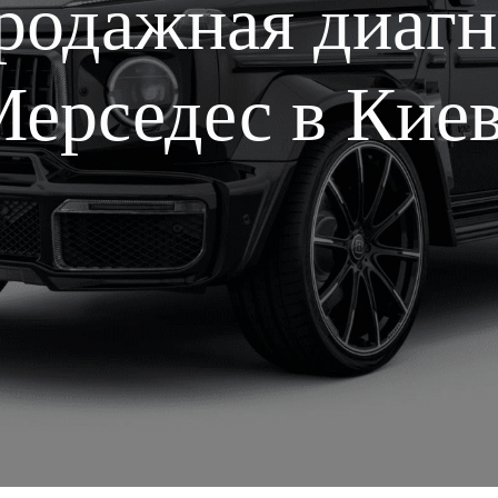
родажная диагн
ерседес в Кие