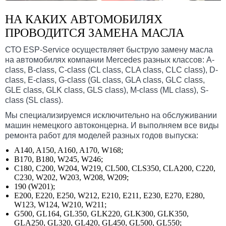
НА КАКИХ АВТОМОБИЛЯХ
ПРОВОДИТСЯ ЗАМЕНА МАСЛА
СТО ESP-Service осуществляет быструю замену масла
на автомобилях компании Mercedes разных классов: A-
class, B-class, C-class (CL class, CLA class, CLC class), D-
class, E-class, G-class (GL class, GLA class, GLC class,
GLE class, GLK class, GLS class), M-class (ML class), S-
class (SL class).
Мы специализируемся исключительно на обслуживании
машин немецкого автоконцерна. И выполняем все виды
ремонта работ для моделей разных годов выпуска:
A140, A150, A160, A170, W168;
B170, B180, W245, W246;
C180, C200, W204, W219, CL500, CLS350, CLA200, C220,
C230, W202, W203, W208, W209;
190 (W201);
E200, E220, E250, W212, E210, E211, E230, E270, E280,
W123, W124, W210, W211;
G500, GL164, GL350, GLK220, GLK300, GLK350,
GLA250, GL320, GL420, GL450, GL500, GL550;