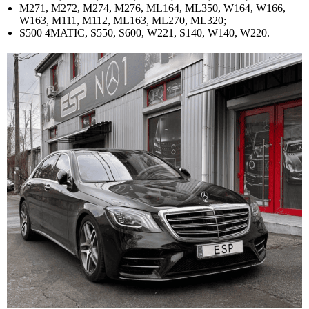
M271, M272, M274, M276, ML164, ML350, W164, W166,
W163, M111, M112, ML163, ML270, ML320;
S500 4MATIC, S550, S600, W221, S140, W140, W220.