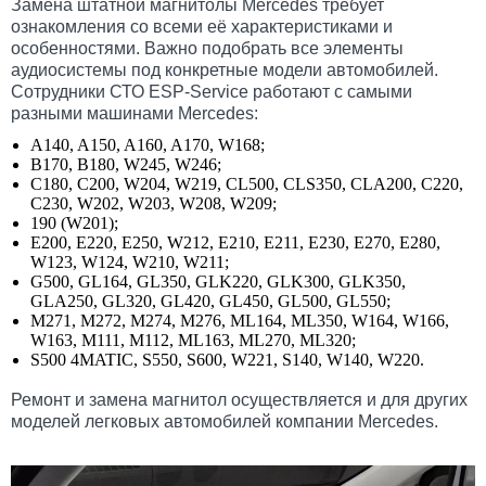
Замена штатной магнитолы Mercedes требует
ознакомления со всеми её характеристиками и
особенностями. Важно подобрать все элементы
аудиосистемы под конкретные модели автомобилей.
Сотрудники СТО ESP-Service работают с самыми
разными машинами Mercedes:
A140, A150, A160, A170, W168;
B170, B180, W245, W246;
C180, C200, W204, W219, CL500, CLS350, CLA200, C220,
C230, W202, W203, W208, W209;
190 (W201);
E200, E220, E250, W212, E210, E211, E230, E270, E280,
W123, W124, W210, W211;
G500, GL164, GL350, GLK220, GLK300, GLK350,
GLA250, GL320, GL420, GL450, GL500, GL550;
M271, M272, M274, M276, ML164, ML350, W164, W166,
W163, M111, M112, ML163, ML270, ML320;
S500 4MATIC, S550, S600, W221, S140, W140, W220.
Ремонт и замена магнитол осуществляется и для других
моделей легковых автомобилей компании Mercedes.