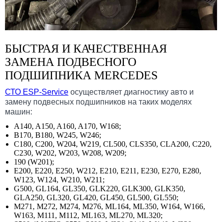
БЫСТРАЯ И КАЧЕСТВЕННАЯ
ЗАМЕНА ПОДВЕСНОГО
ПОДШИПНИКА MERCEDES
СТО ESP-Service
осуществляет диагностику авто и
замену подвесных подшипников на таких моделях
машин:
A140, A150, A160, A170, W168;
B170, B180, W245, W246;
C180, C200, W204, W219, CL500, CLS350, CLA200, C220,
C230, W202, W203, W208, W209;
190 (W201);
E200, E220, E250, W212, E210, E211, E230, E270, E280,
W123, W124, W210, W211;
G500, GL164, GL350, GLK220, GLK300, GLK350,
GLA250, GL320, GL420, GL450, GL500, GL550;
M271, M272, M274, M276, ML164, ML350, W164, W166,
W163, M111, M112, ML163, ML270, ML320;