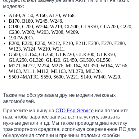
осуществляют замену деталей АКПП и МКПП на таких
моделях:
A140, A150, A160, A170, W168.
B170, B180, W245, W246.
C180, C200, W204, W219, CL500, CLS350, CLA200, C220,
C230, W202, W203, W208, W209.
190 (W201).
E200, E220, E250, W212, E210, E211, E230, E270, E280,
W123, W124, W210, W211.
G500, GL164, GL350, GLK220, GLK300, GLK350,
GLA250, GL320, GL420, GL450, GL500, GL550.
M271, M272, M274, M276, ML164, ML350, W164, W166,
W163, M111, M112, ML163, ML270, ML320.
S500 4MATIC, S550, S600, W221, S140, W140, W220.
Также мы обслуживаем другие модели легковых
автомобилей.
Привезите машину на
СТО Esp-Service
или позвоните
нам, чтобы заранее записаться на услугу, заказать
нужные детали и т.д. Мы также проводим диагностику
транспортного средства, используя современное ПО для
обнаружения степени и причины поломки коробки