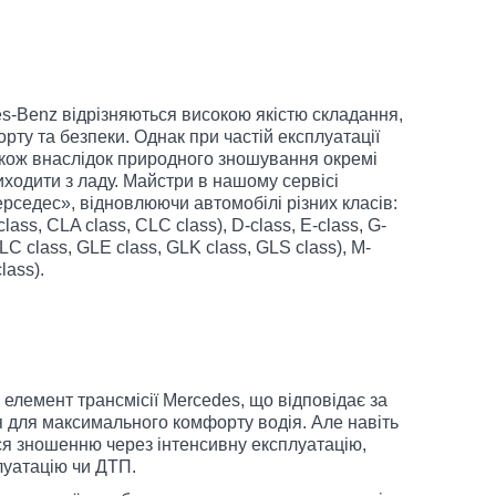
es-Benz відрізняються високою якістю складання,
ту та безпеки. Однак при частій експлуатації
акож внаслідок природного зношування окремі
ходити з ладу. Майстри в нашому сервісі
седес», відновлюючи автомобілі різних класів:
class, CLA class, CLC class), D-class, E-class, G-
GLC class, GLE class, GLK class, GLS class), M-
lass).
елемент трансмісії Mercedes, що відповідає за
я для максимального комфорту водія. Але навіть
я зношенню через інтенсивну експлуатацію,
луатацію чи ДТП.