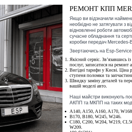
РЕМОНТ КПП MER
Якщо ви відзначили найменш
необхідно не затягувати з в
відновленні роботи автомоб
сучасне обладнання та серт
коробки передач Mercedes-B
Звертаючись на Esp-Service
Якісний сервіс. Зв’язавшись 
послуг, записатися на ремонт 
Вигідні тарифи у Києві. Ціна 
ступеня поломки та запчастини
Швидку заміну деталей та пер
вашій моделі авто.
Наші майстри виконують пос
АКПП та МКПП на таких мод
A140, A150, A160, A170, W168
B170, B180, W245, W246.
C180, C200, W204, W219, CL5
W209.