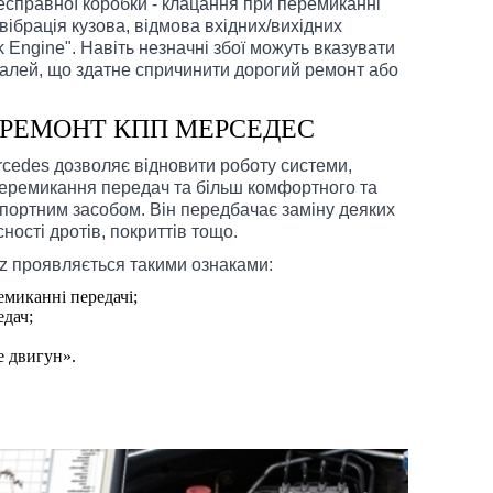
справної коробки - клацання при перемиканні
 вібрація кузова, відмова вхідних/вихідних
Engine". Навіть незначні збої можуть вказувати
алей, що здатне спричинити дорогий ремонт або
 РЕМОНТ КПП МЕРСЕДЕС
cedes дозволяє відновити роботу системи,
перемикання передач та більш комфортного та
портним засобом. Він передбачає заміну деяких
ності дротів, покриттів тощо.
 проявляється такими ознаками:
емиканні передачі;
дач;
е двигун».