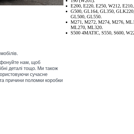
190 (W201).
E200, E220, E250, W212, E210
G500, GL164, GL350, GLK220
GL500, GL550.
M271, M272, M274, M276, ML1
ML270, ML320.
S500 4MATIC, S550, S600, W22
мобілів.
фонуйте нам, щоб
ібні деталі тощо. Ми також
користовуючи сучасне
та причини поломки коробки