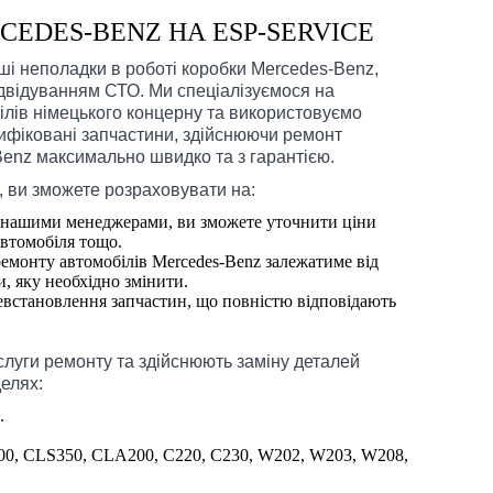
CEDES-BENZ НА ESP-SERVICE
і неполадки в роботі коробки Mercedes-Benz,
ідвідуванням СТО. Ми спеціалізуємося на
ілів німецького концерну та використовуємо
ифіковані запчастини, здійснюючи ремонт
enz максимально швидко та з гарантією.
, ви зможете розраховувати на:
із нашими менеджерами, ви зможете уточнити ціни
автомобіля тощо.
ремонту автомобілів Mercedes-Benz залежатиме від
, яку необхідно змінити.
евстановлення запчастин, що повністю відповідають
луги ремонту та здійснюють заміну деталей
елях:
.
00, CLS350, CLA200, C220, C230, W202, W203, W208,