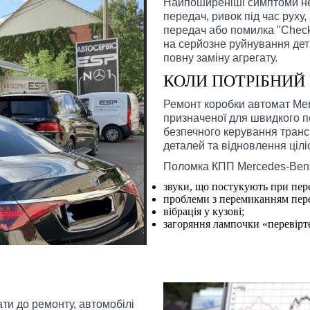
Найпоширеніші симптоми не
передач, ривок під час руху,
передач або помилка "Check 
на серйозне руйнування дет
повну заміну агрегату.
КОЛИ ПОТРІБНИЙ
Ремонт коробки автомат Mer
призначеної для швидкого 
безпечного керування транс
деталей та відновлення ціліс
Поломка КПП Mercedes-Benz
звуки, що постукують при пер
проблеми з перемиканням пере
вібрація у кузові;
загоряння лампочки «перевірт
ти до ремонту, автомобілі