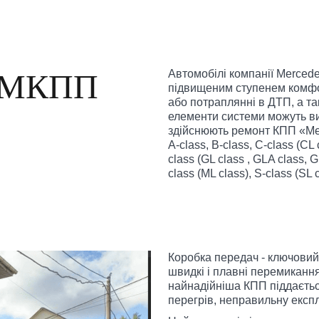
а МКПП
Автомобілі компанії Merced
підвищеним ступенем комфор
або потраплянні в ДТП, а т
елементи системи можуть ви
здійснюють ремонт КПП «Мер
A-class, B-class, C-class (CL 
class (GL class , GLA class, 
class (ML class), S-class (SL c
Коробка передач - ключовий 
швидкі і плавні перемиканн
найнадійніша КПП піддаєтьс
перегрів, неправильну експ