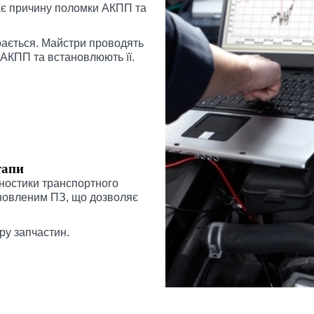
ає причину поломки АКПП та
рається. Майстри проводять
АКПП та встановлюють її.
тапи
ностики транспортного
ановленим ПЗ, що дозволяє
ру запчастин.