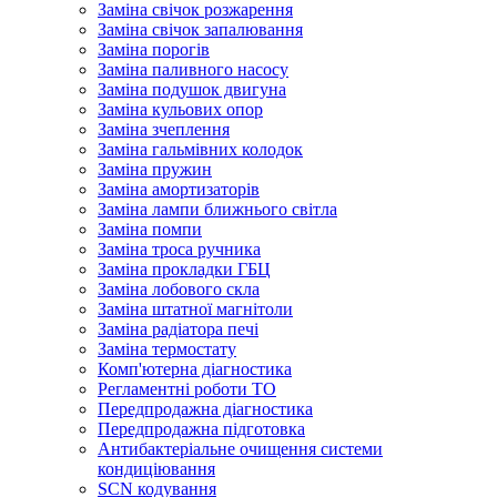
Заміна свічок розжарення
Заміна свічок запалювання
Заміна порогів
Заміна паливного насосу
Заміна подушок двигуна
Заміна кульових опор
Заміна зчеплення
Заміна гальмівних колодок
Заміна пружин
Заміна амортизаторів
Заміна лампи ближнього світла
Заміна помпи
Заміна троса ручника
Заміна прокладки ГБЦ
Заміна лобового скла
Заміна штатної магнітоли
Заміна радіатора печі
Заміна термостату
Комп'ютерна діагностика
Регламентні роботи ТО
Передпродажна діагностика
Передпродажна підготовка
Антибактеріальне очищення системи
кондиціювання
SCN кодування