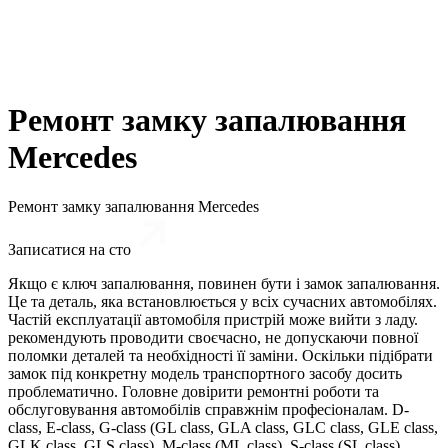
Ремонт замку запалювання
Mercedes
Ремонт замку запалювання Mercedes
Записатися на сто
Якщо є ключ запалювання, повинен бути і замок запалювання.
Це та деталь, яка встановлюється у всіх сучасних автомобілях.
Частій експлуатації автомобіля пристрій може вийти з ладу.
рекомендують проводити своєчасно, не допускаючи повної
поломки деталей та необхідності її заміни. Оскільки підібрати
замок під конкретну модель транспортного засобу досить
проблематично. Головне довірити ремонтні роботи та
обслуговування автомобілів справжнім професіоналам. D-
class, E-class, G-class (GL class, GLA class, GLC class, GLE class,
GLK class, GLS class), M-class (ML class), S-class (SL class).