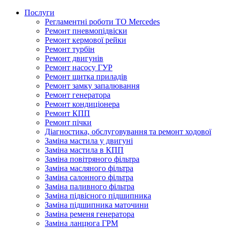
Послуги
Регламентні роботи ТО Mercedes
Ремонт пневмопідвіски
Ремонт кермової рейки
Ремонт турбін
Ремонт двигунів
Ремонт насосу ГУР
Ремонт щитка приладів
Ремонт замку запалювання
Ремонт генератора
Ремонт кондиціонера
Ремонт КПП
Ремонт пічки
Діагностика, обслуговування та ремонт ходової
Заміна мастила у двигуні
Заміна мастила в КПП
Заміна повітряного фільтра
Заміна масляного фільтра
Заміна салонного фільтра
Заміна паливного фільтра
Заміна підвісного підшипника
Заміна підшипника маточини
Заміна ременя генератора
Заміна ланцюга ГРМ