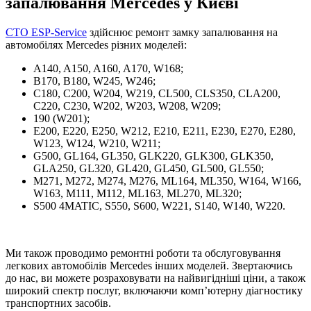
запалювання Mercedes у Києві
СТО ESP-Service
здійснює ремонт замку запалювання на
автомобілях Mercedes різних моделей:
A140, A150, A160, A170, W168;
B170, B180, W245, W246;
C180, C200, W204, W219, CL500, CLS350, CLA200,
C220, C230, W202, W203, W208, W209;
190 (W201);
E200, E220, E250, W212, E210, E211, E230, E270, E280,
W123, W124, W210, W211;
G500, GL164, GL350, GLK220, GLK300, GLK350,
GLA250, GL320, GL420, GL450, GL500, GL550;
M271, M272, M274, M276, ML164, ML350, W164, W166,
W163, M111, M112, ML163, ML270, ML320;
S500 4MATIC, S550, S600, W221, S140, W140, W220.
Ми також проводимо ремонтні роботи та обслуговування
легкових автомобілів Mercedes інших моделей. Звертаючись
до нас, ви можете розраховувати на найвигідніші ціни, а також
широкий спектр послуг, включаючи комп’ютерну діагностику
транспортних засобів.