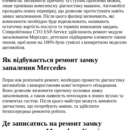
елементів. Визначити причину та ступінь проблеми можна,
лише провівши комплексну діагностику машини. Автомобілі
проходять повну перевірку, що дозволяє протестувати навіть
замки запалювання. Після цього фахівці визначають, які
компоненти необхідно буде відновлювати, називають
остаточну вартість послуги та терміни виконання завдань.
Співробітники СТО ESP-Service здійснюють ремонт модуля
запалювання Мерседес, ретельно підбираючи елементи таким
чином, щоб вони на 100% були сумісні з конкретною моделлю
автомобіля.
Як відбувається ремонт замку
запалення Mercedes
Перш ніж розпочати ремонт, необхідно провести діагностику
автомобілів з використанням комп’ютерного обладнання.
Воно дозволяє визначити причину поломки замку
запалювання, а також наявність неполадок в інших вузлах та
елементах систем. Після цього майстри можуть замовити
запчастини, що потребують заміни, та здійснити
безпосередньо ремонтні роботи.
Де записатись на ремонт замку