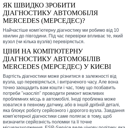
ЯК ШВИДКО ЗРОБИТИ
ДІАГНОСТИКУ АВТОМОБІЛЯ
MERCEDES (МЕРСЕДЕС)?
Найчастіше комп'ютерну діагностику ми робимо від 10
хвилин до півгодини. Під час перевірки впливає те, який
вузол (чи кілька вузлів) перевіряється.
ЦІНИ НА КОМП'ЮТЕРНУ
ДІАГНОСТИКУ АВТОМОБІЛІВ
MERCEDES (МЕРСЕДЕС) У КИЄВІ
Вартість діагностики може різнитися в залежності від
вузла, що перевіряється, і витраченого часу. Але вона
точно заощадить вам кошти і час, тому що позбавить
потреби "наосліп" проводити ремонт можливих
проблемних місць в автомобілі. Іноді проблема може
ховатися в певному датчику, або в іншій дрібній деталі,
яка блокує роботу серйозного і дорогого вузла. Завдання
комп'ютерної діагностики саме полягає в тому, щоб
визначити серйозність поломки та її точне
місцезнаходження. ESP-Service веде цінову політику, яка