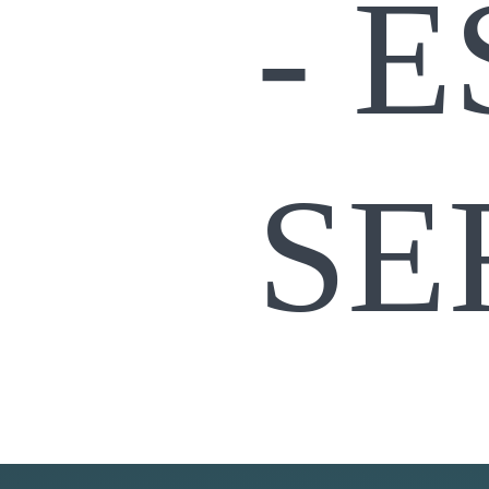
- E
SE