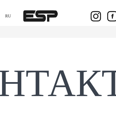
RU
НТАК