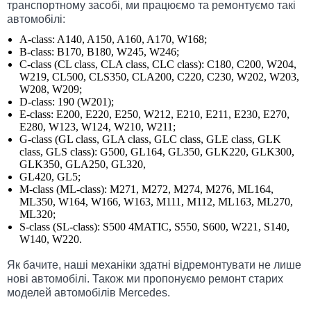
транспортному засобі, ми працюємо та ремонтуємо такі
автомобілі:
A-class: A140, A150, A160, A170, W168;
B-class: B170, B180, W245, W246;
C-class (CL class, CLA class, CLC class): C180, C200, W204,
W219, CL500, CLS350, CLA200, C220, C230, W202, W203,
W208, W209;
D-class: 190 (W201);
E-class: E200, E220, E250, W212, E210, E211, E230, E270,
E280, W123, W124, W210, W211;
G-class (GL class, GLA class, GLC class, GLE class, GLK
class, GLS class): G500, GL164, GL350, GLK220, GLK300,
GLK350, GLA250, GL320,
GL420, GL5;
M-class (ML-class): M271, M272, M274, M276, ML164,
ML350, W164, W166, W163, M111, M112, ML163, ML270,
ML320;
S-class (SL-class): S500 4MATIC, S550, S600, W221, S140,
W140, W220.
Як бачите, наші механіки здатні відремонтувати не лише
нові автомобілі. Також ми пропонуємо ремонт старих
моделей автомобілів Mercedes.