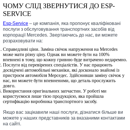
ЧОМУ СЛІД ЗВЕРНУТИСЯ ДО ESP-
SERVICE
Esp-Service
– це компанія, яка пропонує кваліфіковані
послуги з обслуговування транспортних засобів від
корпорації Mercedes. Звертаючись до нас, ви можете
розраховувати на:
Справедливі ціни. Заміна свічок напруження на Mercedes
може мати різну ціну. Однак ви можете бути на 100%
впевнені в тому, що кожну гривню буде витрачено недаремно.
Послуги від перевірених спеціалістів. У нас працюють
досвідчені автомобільні механіки, які досконало знайомі із
пристроєм автомобіля Мерседес. Здійснивши заміну свічок у
нас, ви можете бути впевненими, що деталь прослужить
довго.
Використання оригінальних запчастин. У роботі ми
користуємося лише тією продукцією, яка пройшла
сертифікацію виробника транспортного засобу.
Якщо вас зацікавили наші послуги, дізнатися більше ви
можете у наших представників за вказаними контактами
на сайті.