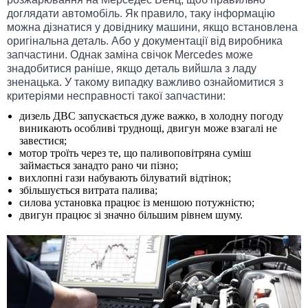
доглядати автомобіль. Як правило, таку інформацію
можна дізнатися у довіднику машини, якщо встановлена ​​
оригінальна деталь. Або у документації від виробника
запчастини. Однак заміна свічок Mercedes може
знадобитися раніше, якщо деталь вийшла з ладу
зненацька. У такому випадку важливо ознайомитися з
критеріями несправності такої запчастини:
дизель ДВС запускається дуже важко, в холодну погоду
виникають особливі труднощі, двигун може взагалі не
завестися;
мотор троїть через те, що паливоповітряна суміш
займається занадто рано чи пізно;
вихлопні гази набувають білуватий відтінок;
збільшується витрата палива;
силова установка працює із меншою потужністю;
двигун працює зі значно більшим рівнем шуму.