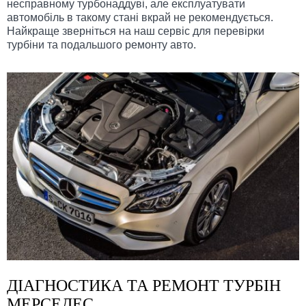
несправному турбонаддуві, але експлуатувати
автомобіль в такому стані вкрай не рекомендується.
Найкраще зверніться на наш сервіс для перевірки
турбіни та подальшого ремонту авто.
ДІАГНОСТИКА ТА РЕМОНТ ТУРБІН
МЕРСЕДЕС