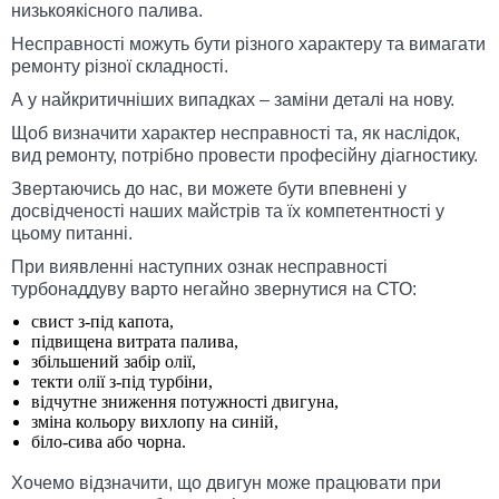
низькоякісного палива.
Несправності можуть бути різного характеру та вимагати
ремонту різної складності.
А у найкритичніших випадках – заміни деталі на нову.
Щоб визначити характер несправності та, як наслідок,
вид ремонту, потрібно провести професійну діагностику.
Звертаючись до нас, ви можете бути впевнені у
досвідченості наших майстрів та їх компетентності у
цьому питанні.
При виявленні наступних ознак несправності
турбонаддуву варто негайно звернутися на СТО:
свист з-під капота,
підвищена витрата палива,
збільшений забір олії,
текти олії з-під турбіни,
відчутне зниження потужності двигуна,
зміна кольору вихлопу на синій,
біло-сива або чорна.
Хочемо відзначити, що двигун може працювати при