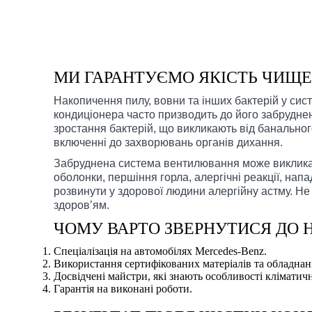
МИ ГАРАНТУЄМО ЯКІСТЬ ЧИЩ
Накопичення пилу, вовни та інших бактерій у си
кондиціонера часто призводить до його забрудне
зростання бактерій, що викликають від банально
включенні до захворювань органів дихання.
Забруднена система вентилювання може виклика
оболонки, першіння горла, алергічні реакції, нап
розвинути у здорової людини алергійну астму. Не
здоров’ям.
ЧОМУ ВАРТО ЗВЕРНУТИСЯ ДО 
Спеціалізація на автомобілях Mercedes-Benz.
Використання сертифікованих матеріалів та обладнан
Досвідчені майстри, які знають особливості кліматич
Гарантія на виконані роботи.