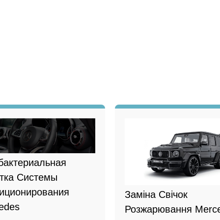
бактериальная
тка Системы
иционирования
Заміна Свічок
edes
Розжарювання Merc