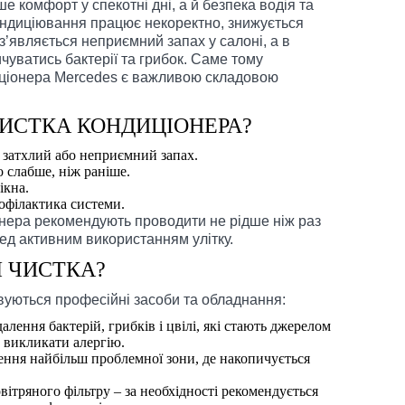
е комфорт у спекотні дні, а й безпека водія та
ондиціювання працює некоректно, знижується
’являється неприємний запах у салоні, а в
чуватись бактерії та грибок. Саме тому
иціонера Mercedes є важливою складовою
ЧИСТКА КОНДИЦІОНЕРА?
 затхлий або неприємний запах.
 слабше, ніж раніше.
ікна.
офілактика системи.
онера рекомендують проводити не рідше ніж раз
ред активним використанням улітку.
Я ЧИСТКА?
вуються професійні засоби та обладнання:
алення бактерій, грибків і цвілі, які стають джерелом
 викликати алергію.
ння найбільш проблемної зони, де накопичується
вітряного фільтру – за необхідності рекомендується