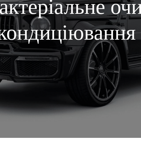
актеріальне оч
кондиціювання