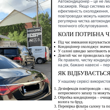
Автокондиціонер – це не лиш
пасажирів. Якщо система к
ефективність охолодження, з
повітроводах можуть накопи
регулярна чистка автоконд
технічного обслуговування.
КОЛИ ПОТРІБНА 
Під час вмикання відчувається
Кондиціонер охолоджує значно
У салоні швидко запотівають в
Довгий час не проводилась пр
Як правило, чистку кондиці
на рік, бажано навесні – пе
ЯК ВІДБУВАЄТЬС
У нашому сервісі використо
Дезінфекція повітроводів – вид
неприємного запаху та можуть
Обробка кондиціонера – очище
волога та бруд.
Перевірка фільтра салону та по