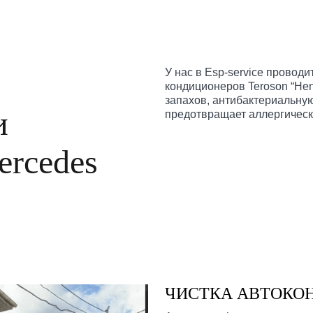
У нас в Esp-service провод
кондиционеров Teroson “Hen
запахов, антибактериальну
и
предотвращает аллергическ
ercedes
ЧИСТКА АВТОКОН