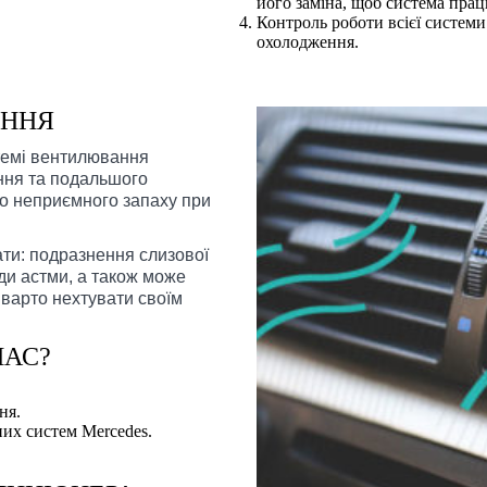
його заміна, щоб система пра
Контроль роботи всієї системи
охолодження.
ЕННЯ
стемі вентилювання
ння та подальшого
го неприємного запаху при
ти: подразнення слизової
ади астми, а також може
 варто нехтувати своїм
НАС?
ня.
них систем Mercedes.