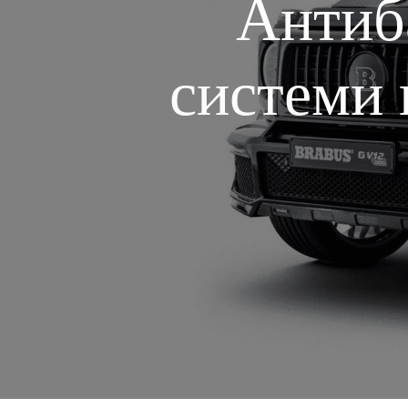
Антиб
системи 