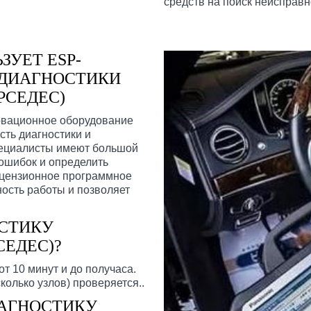
средств на поиск неисправн
ЗУЕТ ESP-
 ДИАГНОСТИКИ
РСЕДЕС)
овационное оборудование
сть диагностики и
пециалисты имеют большой
ошибок и определить
ицензионное программное
ность работы и позволяет
ОСТИКУ
ЕДЕС)?
т 10 минут и до получаса.
колько узлов) проверяется..
АГНОСТИКУ