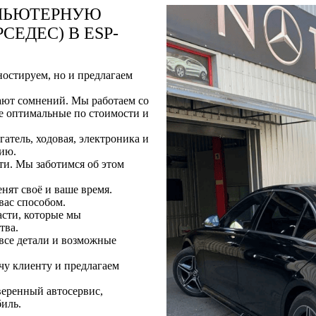
МПЬЮТЕРНУЮ
ЕДЕС) В ESP-
остируем, но и предлагаем
ают сомнений. Мы работаем со
е оптимальные по стоимости и
атель, ходовая, электроника и
тию.
ти. Мы заботимся об этом
нят своё и ваше время.
вас способом.
асти, которые мы
тва.
все детали и возможные
чу клиенту и предлагаем
веренный автосервис,
иль.