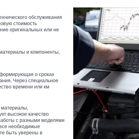
технического обслуживания
говую стоимость
ание оригинальных или не
материалы и компоненты,
нформирующая о сроках
ания. Через специальное
ество времени или км
 материалы,
ует высокое качество
работы с разными моделями
 все необходимые
те быть уверены в