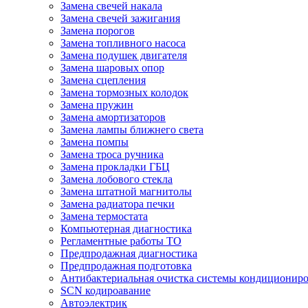
Замена свечей накала
Замена свечей зажигания
Замена порогов
Замена топливного насоса
Замена подушек двигателя
Замена шаровых опор
Замена сцепления
Замена тормозных колодок
Замена пружин
Замена амортизаторов
Замена лампы ближнего света
Замена помпы
Замена троса ручника
Замена прокладки ГБЦ
Замена лобового стекла
Замена штатной магнитолы
Замена радиатора печки
Замена термостата
Компьютерная диагностика
Регламентные работы ТО
Предпродажная диагностика
Предпродажная подготовка
Антибактериальная очистка системы кондиционир
SCN кодироавание
Автоэлектрик